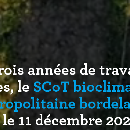
rois années de trava
s, le
SCoT bioclima
tropolitaine bordel
le 11 décembre 202