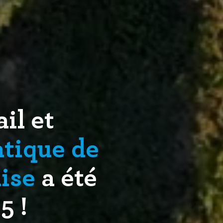
il et
tique de
aise
a été
5 !