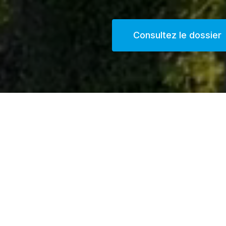
Consultez le dossier
Votre SCoT
Vo
bioclimatique