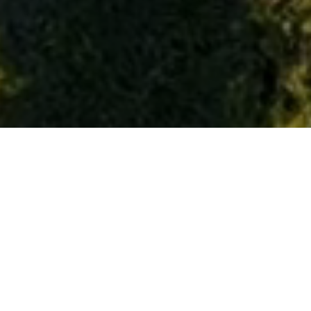
teurs
S'informer