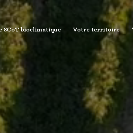
e SCoT bioclimatique
Votre territoire
oT bioclimatique - 2025
Portrait de territoire
uête publique
8 EPCI
t-ce qu’un SCoT bioclimatique
marche du SCoT bioclimatique
rincipes du SCoT bioclimatique
cédaire du SCoT bioclimatique